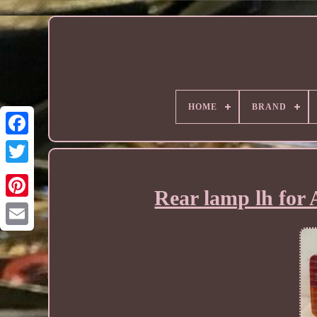
HOME
BRAND
Rear lamp lh f