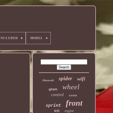
 INCLUDED
MODEL
spider
wifi
bluetooth
wheel
gtam
control
screen
front
sprint
left
engine