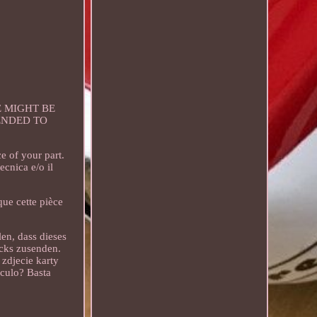
RE MIGHT BE
ENDED TO
ce of your part.
ecnica e/o il
que cette pièce
len, dass dieses
ücks zusenden.
zdjecie karty
ículo? Basta