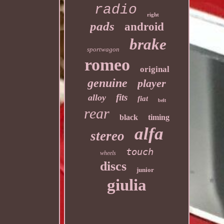
radio
right
pads
android
brake
sportwagon
romeo
original
genuine
player
fits
alloy
fiat
belt
rear
black
timing
alfa
stereo
touch
wheels
discs
junior
giulia