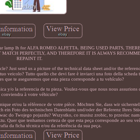
Rear lamp lh for ALFA ROMEO ALFETTA. BEING USED PARTS, THE
 MATCH PERFECTLY, AND THEREFORE IT IS ALWAYS RECOMM
REPAINT IT.
cle? Just send us a picture of the technical data sheet and/or the referen
tuo veicolo? Tutto quello che devi fare è inviarci una foto della scheda t
res que te aseguremos que esta pieza corresponde a tu vehículo?
nica y/o la referencia de tu pieza. Voulez-vous que nous nous assurions 
conviendra à votre véhicule?
nique et/ou la référence de votre pièce. Möchten Sie, dass wir sicherstel
ch ein Foto des technischen Datenblatts und/oder der Referenz Ihres St
owac do Twojego pojazdu? Wszystko, co musisz zrobic, to przeslac nam 
ktu. Quer que tenhamos certeza de que esta peça corresponde ao seu ve
afia da ficha técnica e/ou da referência da sua peça.