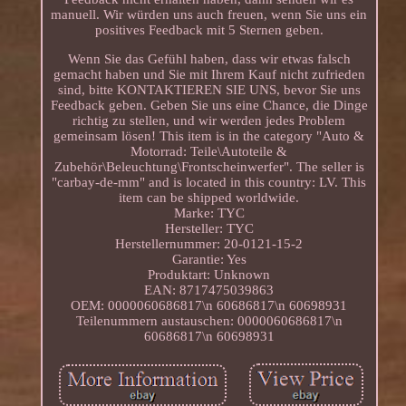
manuell. Wir würden uns auch freuen, wenn Sie uns ein
positives Feedback mit 5 Sternen geben.
Wenn Sie das Gefühl haben, dass wir etwas falsch
gemacht haben und Sie mit Ihrem Kauf nicht zufrieden
sind, bitte KONTAKTIEREN SIE UNS, bevor Sie uns
Feedback geben. Geben Sie uns eine Chance, die Dinge
richtig zu stellen, und wir werden jedes Problem
gemeinsam lösen! This item is in the category "Auto &
Motorrad: Teile\Autoteile &
Zubehör\Beleuchtung\Frontscheinwerfer". The seller is
"carbay-de-mm" and is located in this country: LV. This
item can be shipped worldwide.
Marke: TYC
Hersteller: TYC
Herstellernummer: 20-0121-15-2
Garantie: Yes
Produktart: Unknown
EAN: 8717475039863
OEM: 0000060686817\n 60686817\n 60698931
Teilenummern austauschen: 0000060686817\n
60686817\n 60698931