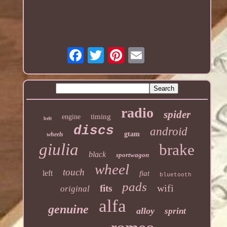
radio
spider
timing
engine
belt
discs
android
gtam
wheels
giulia
brake
black
sportwagon
wheel
touch
left
fiat
bluetooth
pads
wifi
fits
original
alfa
genuine
alloy
sprint