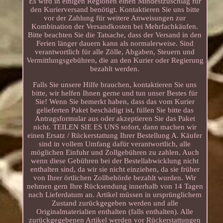
Es wird in einigen Regionen einen Mindestzuschlag für
den Kurierversand benötigt. Kontaktieren Sie uns bitte
vor der Zahlung für weitere Anweisungen zur
Kombination der Versandkosten bei Mehrfachkäufen.
Bitte beachten Sie die Tatsache, dass der Versand in den
Ferien länger dauern kann als normalerweise. Sind
verantwortlich für alle Zölle, Abgaben, Steuern und
Vermittlungsgebühren, die an den Kurier oder Regierung
bezahlt werden.
Falls Sie unsere Hilfe brauchen, kontaktieren Sie uns
bitte, wir helfen Ihnen gerne und tun unser Bestes für
Sie! Wenn Sie bemerkt haben, dass das vom Kurier
gelieferten Paket beschädigt ist, füllen Sie bitte das
Antragsformular aus oder akzeptieren Sie das Paket
nicht. TEILEN SIE ES UNS sofort, dann machen wir
einen Ersatz / Rückerstattung Ihrer Bestellung A. Käufer
sind in vollem Umfang dafür verantwortlich, alle
möglichen Einfuhr und Zollgebühren zu zahlen. Auch
wenn diese Gebühren bei der Bestellabwicklung nicht
enthalten sind, da wir sie nicht einziehen, da sie früher
von Ihrer örtlichen Zollbehörde bezahlt wurden. Wir
nehmen gern Ihre Rücksendung innerhalb von 14 Tagen
nach Lieferdatum an. Artikel müssen in ursprünglichem
Zustand zurückgegeben werden und alle
Originalmaterialien enthalten (falls enthalten). Alle
zurückgegebenen Artikel werden vor Rückerstattungen