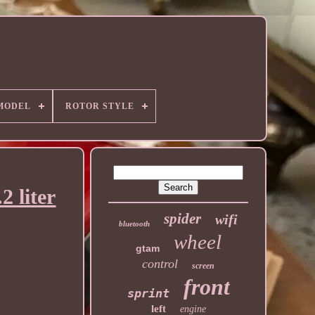
MODEL
ROTOR STYLE
2 liter
spider
wifi
bluetooth
wheel
gtam
control
screen
front
sprint
left
engine