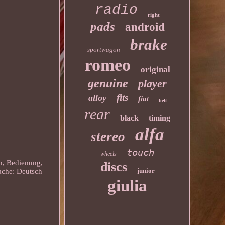
radio
right
pads
android
brake
sportwagon
romeo
original
genuine
player
fits
alloy
fiat
belt
rear
black
timing
alfa
stereo
touch
wheels
en, Bedienung,
discs
junior
rache: Deutsch
giulia