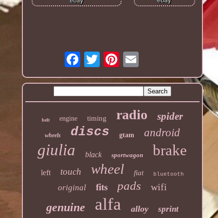
radio
spider
timing
engine
belt
discs
android
gtam
wheels
giulia
brake
black
sportwagon
wheel
touch
left
fiat
bluetooth
pads
wifi
fits
original
alfa
genuine
alloy
sprint