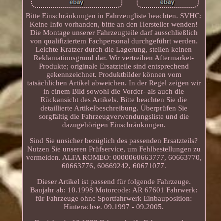
Bitte Einschränkungen in Fahrzeugliste beachten. SVHC:
Keine Info vorhanden, bitte an den Hersteller wenden!
Die Montage unserer Fahrzeugteile darf ausschließlich
von qualifiziertem Fachpersonal durchgeführt werden.
Leichte Kratzer durch die Lagerung, stellen keinen
Reklamationsgrund dar. Wir vertreiben Aftermarket-
Produkte; originale Ersatzteile sind entsprechend
gekennzeichnet. Produktbilder können vom
tatsächlichen Artikel abweichen. In der Regel zeigen wir
in einem Bild sowohl die Vorder- als auch die
Rückansicht des Artikels. Bitte beachten Sie die
detaillierte Artikelbeschreibung. Überprüfen Sie
sorgfältig die Fahrzeugverwendungsliste und die
dazugehörigen Einschränkungen.
Sind Sie unsicher bezüglich des passenden Ersatzteils?
Nutzen Sie unseren Prüfservice, um Fehlbestellungen zu
vermeiden. ALFA ROMEO: 0000060663777, 60663770,
60663776, 60669242, 60671077.
Dieser Artikel ist passend für folgende Fahrzeuge.
Baujahr ab: 10.1998 Motorcode: AR 67601 Fahrwerk:
für Fahrzeuge ohne Sportfahrwerk Einbauposition:
Hinterachse. 09.1997 - 09.2005.