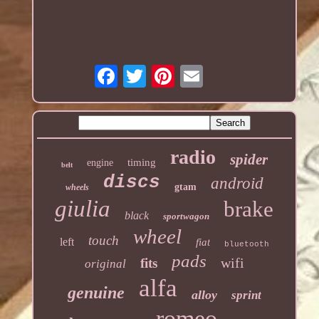
radio
spider
timing
engine
belt
discs
android
gtam
wheels
giulia
brake
black
sportwagon
wheel
touch
left
fiat
bluetooth
pads
wifi
fits
original
alfa
genuine
alloy
sprint
romeo