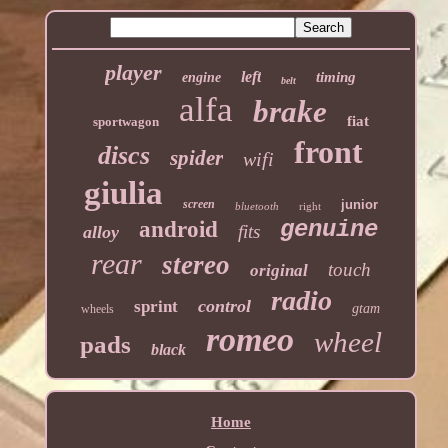
player
left
timing
engine
belt
alfa
brake
fiat
sportwagon
front
discs
spider
wifi
giulia
screen
junior
bluetooth
right
genuine
android
fits
alloy
rear
stereo
touch
original
radio
control
sprint
gtam
wheels
romeo
wheel
pads
black
Home