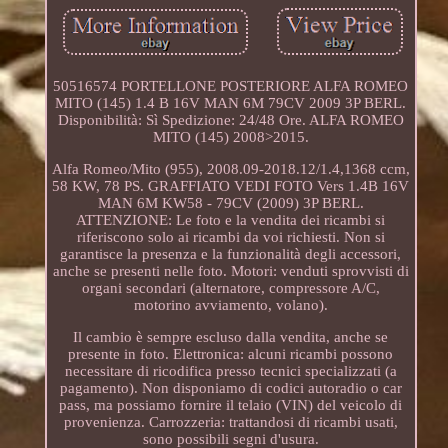
50516574 PORTELLONE POSTERIORE ALFA ROMEO
MITO (145) 1.4 B 16V MAN 6M 79CV 2009 3P BERL.
Disponibilità: Sì Spedizione: 24/48 Ore. ALFA ROMEO
MITO (145) 2008>2015.
Alfa Romeo/Mito (955), 2008.09-2018.12/1.4,1368 ccm,
58 KW, 78 PS. GRAFFIATO VEDI FOTO Vers 1.4B 16V
MAN 6M KW58 - 79CV (2009) 3P BERL.
ATTENZIONE: Le foto e la vendita dei ricambi si
riferiscono solo ai ricambi da voi richiesti. Non si
garantisce la presenza e la funzionalità degli accessori,
anche se presenti nelle foto. Motori: venduti sprovvisti di
organi secondari (alternatore, compressore A/C,
motorino avviamento, volano).
Il cambio è sempre escluso dalla vendita, anche se
presente in foto. Elettronica: alcuni ricambi possono
necessitare di ricodifica presso tecnici specializzati (a
pagamento). Non disponiamo di codici autoradio o car
pass, ma possiamo fornire il telaio (VIN) del veicolo di
provenienza. Carrozzeria: trattandosi di ricambi usati,
sono possibili segni d'usura.