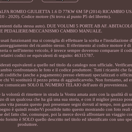
FA ROMEO GIULIETTA 1.6 D 77KW 6M 5P (2014) RICAMBIO US
2020). Codice motore (Si trova al punto P5 del libretto).
 provenienti dalla stessa auto). DUE VOLUMI 5 PORTE AB AF. ABITAC
 E PEDALIERE/MECCANISMO CAMBIO MANUALE.
 usati funzionanti ma si consiglia di effettuare la scelta e l'installazione
danneggiamento del ricambio stesso. Il riferimento al codice motore è di 
zeria o nell'interno veicolo, è invece sempre doveroso comparare il cod
i relativi codici oe equivalenti di seguito: 46315787.
iderati equivalenti a quello nel titolo da catalogo non ufficiale. Verific
ricambio confrontando le foto e il codice produttore. Tutti i ricambi che f
 codifiche (anche a pagamento) presso elettrauti specializzati o officin
e chi Vi sostituirà il pezzo prima di aggiudicarvelo. Non forniamo, ad 
o viene comunicato SOLO IL NUMERO TELAIO dell'auto di provenienza.
la volontà di rimettere in strada la Vostra amata auto con la qualità di 
izzo di un qualcosa che ha già una sua storia, e con il miglior prezzo poss
na vita passata questo può presentare segni dovuti al tempo, non garant
 impegno è quindi renderVi possibile tutto questo mostrando con foto reali 
e del fatto che, comunque, poi la merce dovrà affrontare un viaggio con 
o fornito è SOLO quello descritto nel titolo ed identificato con uno spe
produttore.