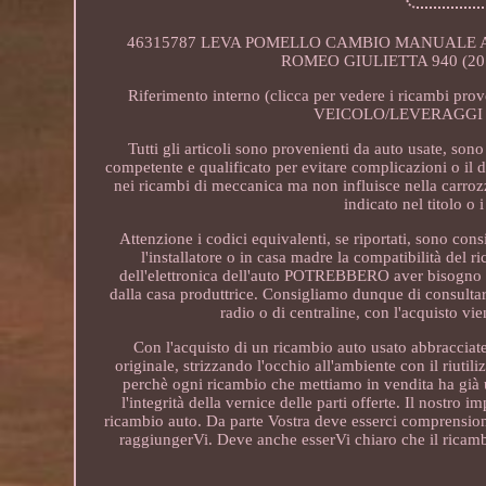
46315787 LEVA POMELLO CAMBIO MANUALE AL
ROMEO GIULIETTA 940 (2010 - 
Riferimento interno (clicca per vedere i ricambi
VEICOLO/LEVERAGGI
Tutti gli articoli sono provenienti da auto usate, sono
competente e qualificato per evitare complicazioni o il 
nei ricambi di meccanica ma non influisce nella carroz
indicato nel titolo o 
Attenzione i codici equivalenti, se riportati, sono cons
l'installatore o in casa madre la compatibilità del 
dell'elettronica dell'auto POTREBBERO aver bisogno di
dalla casa produttrice. Consigliamo dunque di consultar
radio o di centraline, con l'acquist
Con l'acquisto di un ricambio auto usato abbracciate 
originale, strizzando l'occhio all'ambiente con il riutil
perchè ogni ricambio che mettiamo in vendita ha già u
l'integrità della vernice delle parti offerte. Il nostro
ricambio auto. Da parte Vostra deve esserci comprension
raggiungerVi. Deve anche esserVi chiaro che il ricambi