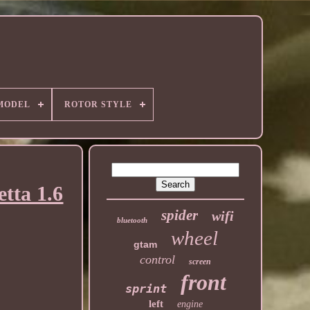
MODEL
ROTOR STYLE
ta 1.6
spider
wifi
bluetooth
wheel
gtam
control
screen
front
sprint
left
engine