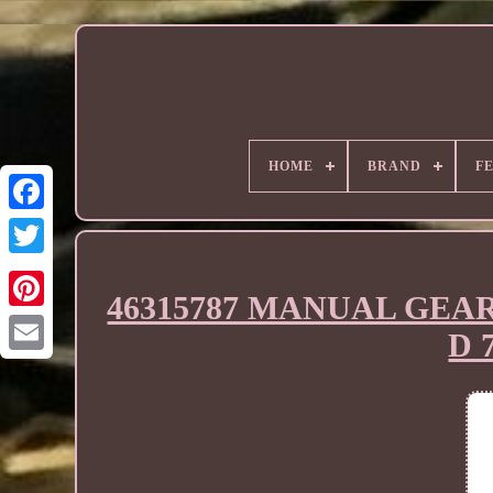
HOME
BRAND
F
46315787 MANUAL GEAR K
D 