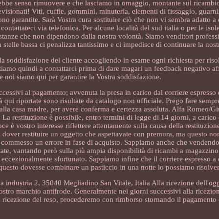
rebbe senso rimuovere e che lasciamo in omaggio, montante sul ricambio
isionati! Viti, cuffie, gommini, minuteria, elementi di fissaggio, guarniz
 garantite. Sarà Vostra cura sostituire ciò che non vi sembra adatto a d
ntattateci via telefonica. Per alcune località del sud italia o per le iso
ostanze che non dipendono dalla nostra volontà. Siamo venditori professi
stelle bassa ci penalizza tantissimo e ci impedisce di continuare la nostra
la soddisfazione del cliente accogliendo in esame ogni richiesta per riso
tiamo quindi a contattarci prima di dare magari un feedback negativo af
e noi siamo qui per garantire la Vostra soddisfazione.
ccessivi al pagamento; avvenuta la presa in carico dal corriere espresso 
 qui riportate sono risultate da catalogo non ufficiale. Prego fare sempre
 alla casa madre, per avere conferma e certezza assoluta. Alfa Romeo/Giu
stituzione è possibile, entro termini di legge di 14 giorni, a carico d
oce è vostro interesse riflettere attentamente sulla causa della restituzion
l dover restituire un oggetto che aspettavate con premura, ma questo non 
io, commesso un errore in fase di acquisto. Sappiamo anche che vendend
ettate, vantando però sulla più ampia disponibilità di ricambi a magazzin
 eccezionalmente sfortunato. Sappiamo infine che il corriere espresso a 
 questo dovesse combinare un pasticcio in una notte lo possiamo risolver
via industria 2, 35040 Megliadino San Vitale, Italia Alla ricezione dell'og
ostro marchio antifrode. Generalmente nei giorni successivi alla ricezion
a ricezione del reso, procederemo con rimborso stornando il pagamento 