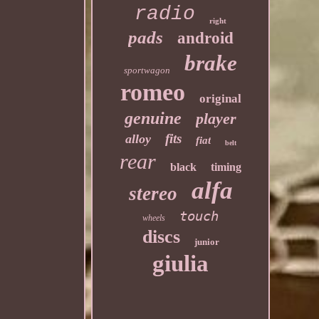
radio
right
pads
android
brake
sportwagon
romeo
original
genuine
player
fits
alloy
fiat
belt
rear
black
timing
alfa
stereo
touch
wheels
discs
junior
giulia