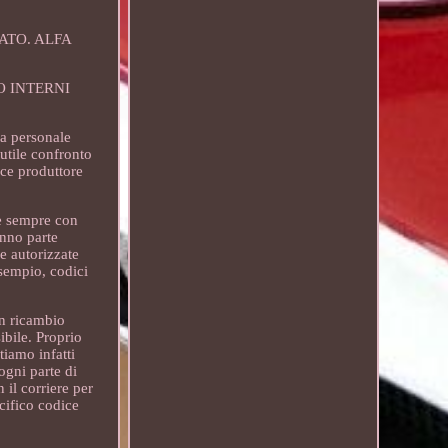
ATO. ALFA
OLO INTERNI
 da personale
utile confronto
ice produttore
are sempre con
anno parte
e autorizzate
esempio, codici
un ricambio
ibile. Proprio
iamo infatti
ogni parte di
il corriere per
cifico codice