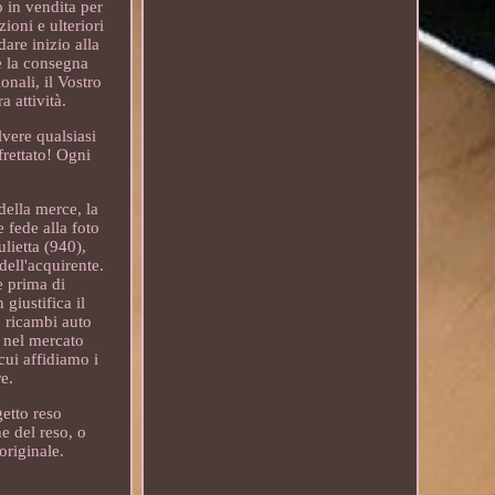
 in vendita per
ioni e ulteriori
are inizio alla
le la consegna
onali, il Vostro
 attività.
lvere qualsiasi
frettato! Ogni
della merce, la
 fede alla foto
lietta (940),
ell'acquirente.
e prima di
giustifica il
o ricambi auto
o nel mercato
cui affidiamo i
e.
getto reso
e del reso, o
originale.