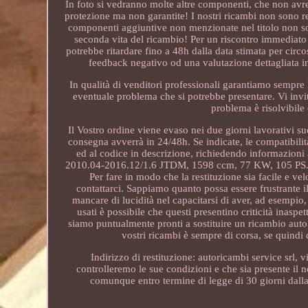
In foto si vedranno molte altre componenti, che non av
protezione ma non garantite! I nostri ricambi non sono rev
componenti aggiuntive non menzionate nel titolo non sono
seconda vita del ricambio! Per un riscontro immediato co
potrebbe ritardare fino a 48h dalla data stimata per circ
feedback negativo od una valutazione dettagliata in 
In qualità di venditori professionali garantiamo sempre 
eventuale problema che si potrebbe presentare. Vi invi
problema è risolvibile 
Il Vostro ordine viene evaso nei due giorni lavorativi su
consegna avverrà in 24/48h. Se indicate, le compatibilità
ed al codice in descrizione, richiedendo informazioni
2010.04-2016.12/1.6 JTDM, 1598 ccm, 77 KW, 105 PS. La re
Per fare in modo che la restituzione sia facile e vel
contattarci. Sappiamo quanto possa essere frustrante i
mancare di lucidità nel capacitarsi di aver, ad esemp
usati è possibile che questi presentino criticità inasp
siamo puntualmente pronti a sostituire un ricambio auto
vostri ricambi è sempre di corsa, se quindi
Indirizzo di restituzione: autoricambi service srl, 
controlleremo le sue condizioni e che sia presente il n
comunque entro termine di legge di 30 giorni dall