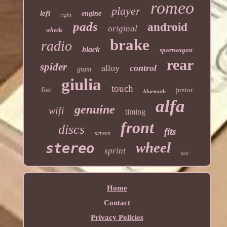
romeo
player
left
engine
right
pads
android
original
wheels
brake
radio
black
sportwagon
rear
spider
alloy
control
gtam
giulia
touch
fiat
junior
bluetooth
alfa
genuine
wifi
timing
front
discs
fits
screen
wheel
stereo
sprint
belt
Home
Contact
Privacy Policies