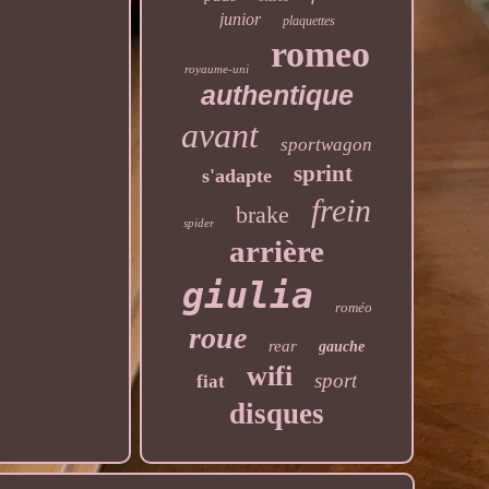
junior
plaquettes
romeo
royaume-uni
authentique
avant
sportwagon
sprint
s'adapte
frein
brake
spider
arrière
giulia
roméo
roue
rear
gauche
wifi
sport
fiat
disques