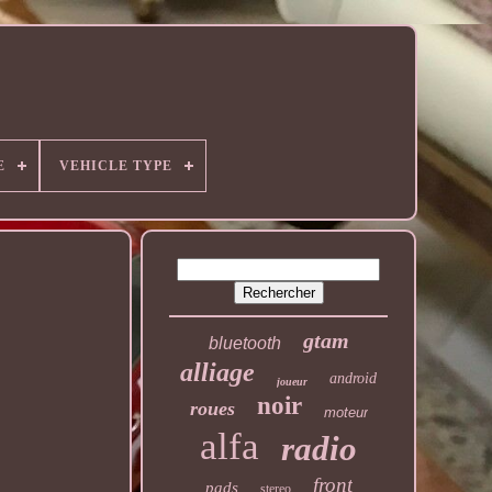
E
VEHICLE TYPE
gtam
bluetooth
alliage
android
joueur
noir
roues
moteur
alfa
radio
front
pads
stereo