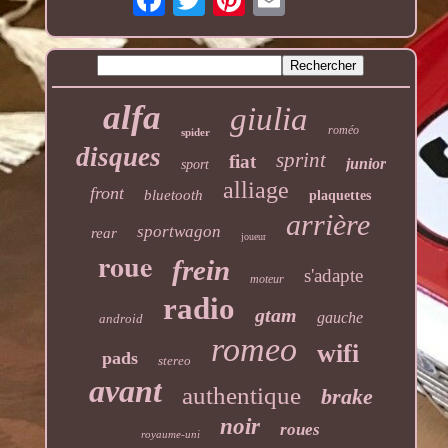
alfa
giulia
roméo
spider
disques
sprint
fiat
junior
sport
alliage
front
bluetooth
plaquettes
arrière
sportwagon
rear
joueur
roue
frein
s'adapte
moteur
radio
gtam
gauche
android
romeo
wifi
pads
stereo
avant
authentique
brake
noir
roues
royaume-uni