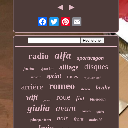
alfa
radio
sportwagon
disques
alliage
junior
gauche
sprint
roues
moteur
royaume-uni
romeo
arrière
brake
stereo
roue
wifi
fiat
bluetooth
joueur
giulia
avant
roméo
spider
noir
front
plaquettes
android
frein