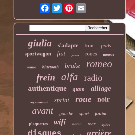
giulia
s'adapte
front
pads
fiat
sportwagon
roues
moteur
joueur
romeo
brake
bluetooth
roméo
alfa
frein
radio
authentique
alliage
gtam
noir
roue
sprint
royaume-uni
avant
gauche
junior
sport
wifi
rear
plaquettes
stereo
spider
arrière
disques