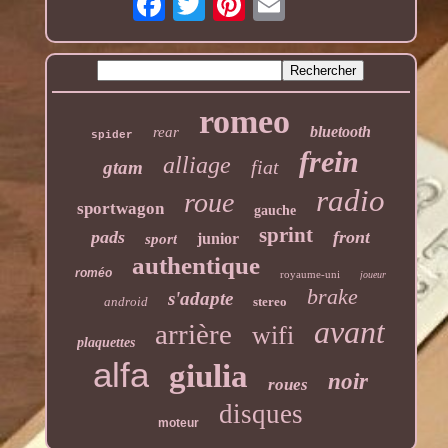
romeo
bluetooth
rear
spider
frein
alliage
fiat
gtam
radio
roue
sportwagon
gauche
sprint
pads
front
junior
sport
authentique
roméo
royaume-uni
joueur
brake
s'adapte
android
stereo
avant
arrière
wifi
plaquettes
alfa
giulia
noir
roues
disques
moteur