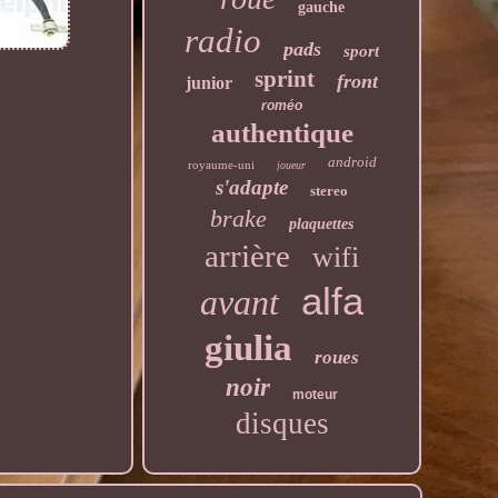
gauche
radio
pads
sport
sprint
front
junior
roméo
authentique
android
royaume-uni
joueur
s'adapte
stereo
brake
plaquettes
arrière
wifi
alfa
avant
giulia
roues
noir
moteur
disques