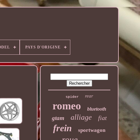
ODEL
PAYS D'ORIGINE
rear
spider
romeo
bluetooth
alliage
fiat
gtam
frein
sportwagon
roue