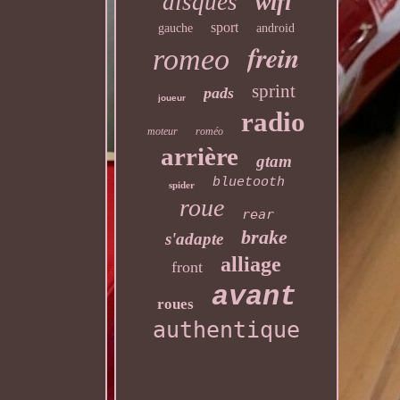
disques
wifi
sport
gauche
android
frein
romeo
sprint
pads
joueur
radio
moteur
roméo
arrière
gtam
bluetooth
spider
roue
rear
brake
s'adapte
alliage
front
avant
roues
authentique