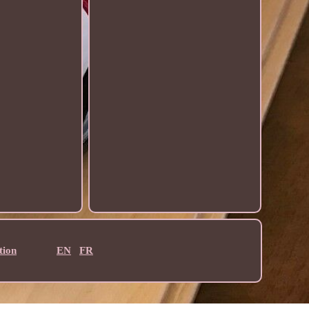
tion
EN
FR