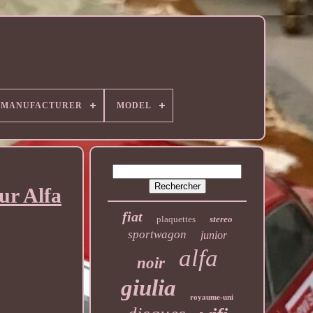
MANUFACTURER
MODEL
ur Alfa
fiat
plaquettes
stereo
sportwagon
junior
alfa
noir
giulia
royaume-uni