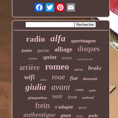
alfa
radio
sportwagon
disques
alliage
junior
gauche
sprint
roues
moteur
royaume-uni
romeo
arrière
brake
stereo
roue
wifi
fiat
bluetooth
joueur
giulia
avant
roméo
spider
noir
front
plaquettes
android
frein
s'adapte
sport
authentique
gtam
pads
rear