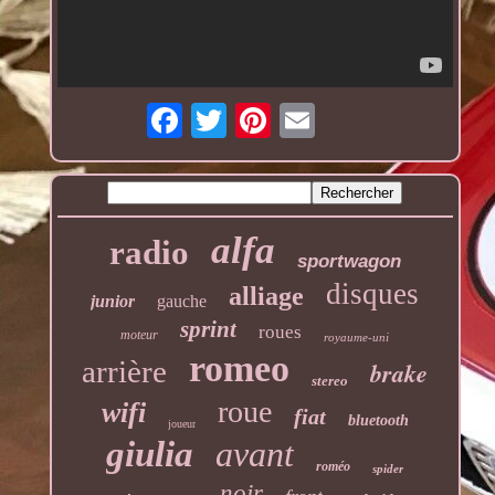
alfa
radio
sportwagon
disques
alliage
junior
gauche
sprint
roues
moteur
royaume-uni
romeo
arrière
brake
stereo
roue
wifi
fiat
bluetooth
joueur
giulia
avant
roméo
spider
noir