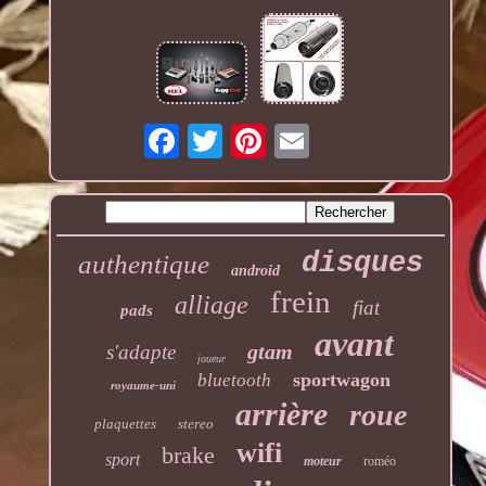
disques
authentique
android
frein
alliage
fiat
pads
avant
gtam
s'adapte
joueur
sportwagon
bluetooth
royaume-uni
arrière
roue
plaquettes
stereo
wifi
brake
sport
moteur
roméo