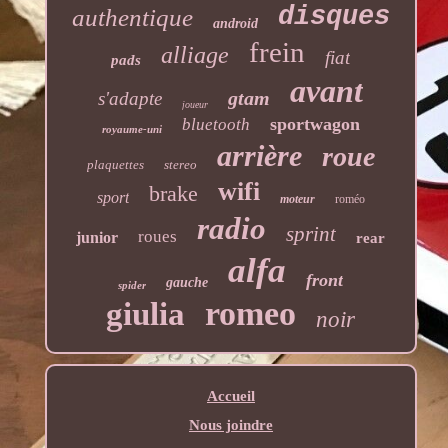
disques
authentique
android
frein
alliage
fiat
pads
avant
gtam
s'adapte
joueur
sportwagon
bluetooth
royaume-uni
arrière
roue
plaquettes
stereo
wifi
brake
sport
moteur
roméo
radio
sprint
roues
junior
rear
alfa
front
gauche
spider
romeo
giulia
noir
Accueil
Nous joindre