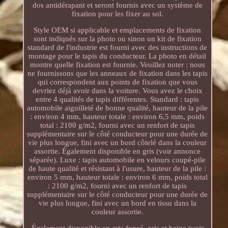
dos antidérapant et seront fournis avec un système de
fixation pour les fixer au sol.
Style OEM si applicable et emplacements de fixation
sont indiqués sur la photo ou sinon un kit de fixation
standard de l'industrie est fourni avec des instructions de
montage pour le tapis du conducteur. La photo en détail
montre quelle fixation est fournie. Veuillez noter : nous
ne fournissons que les anneaux de fixation dans les tapis
qui correspondent aux points de fixation que vous
devriez déjà avoir dans la voiture. Vous avez le choix
entre 4 qualités de tapis différentes. Standard : tapis
automobile aiguilleté de bonne qualité, hauteur de la pile
: environ 4 mm, hauteur totale : environ 6,5 mm, poids
total : 2100 g/m2, fourni avec un renfort de tapis
supplémentaire sur le côté conducteur pour une durée de
vie plus longue, fini avec un bord côtelé dans la couleur
assortie. Également disponible en gris (voir annonce
séparée). Luxe : tapis automobile en velours coupé-pile
de haute qualité et résistant à l'usure, hauteur de la pile :
environ 5 mm, hauteur totale : environ 6 mm, poids total
: 2100 g/m2, fourni avec un renfort de tapis
supplémentaire sur le côté conducteur pour une durée de
vie plus longue, fini avec un bord en tissu dans la
couleur assortie.
Également disponible en gris foncé, gris et beige (voir