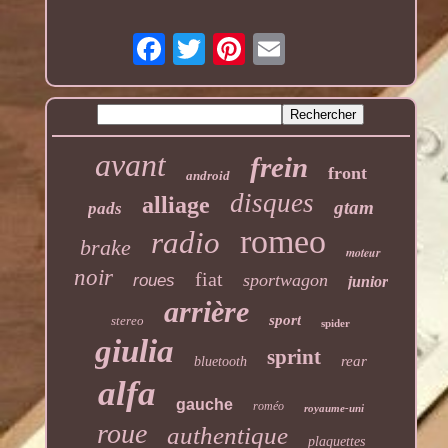
avant
frein
front
android
disques
alliage
gtam
pads
romeo
radio
brake
moteur
noir
fiat
sportwagon
roues
junior
arrière
sport
stereo
spider
giulia
sprint
rear
bluetooth
alfa
gauche
roméo
royaume-uni
roue
authentique
plaquettes