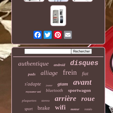
disques
authentique
android
frein
alliage
fiat
pads
avant
gtam
s'adapte
joueur
sportwagon
bluetooth
royaume-uni
arrière
roue
plaquettes
stereo
wifi
brake
sport
moteur
roméo