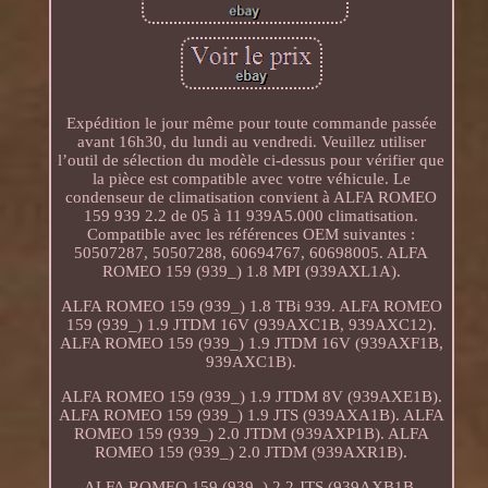
Expédition le jour même pour toute commande passée
avant 16h30, du lundi au vendredi. Veuillez utiliser
l’outil de sélection du modèle ci-dessus pour vérifier que
la pièce est compatible avec votre véhicule. Le
condenseur de climatisation convient à ALFA ROMEO
159 939 2.2 de 05 à 11 939A5.000 climatisation.
Compatible avec les références OEM suivantes :
50507287, 50507288, 60694767, 60698005. ALFA
ROMEO 159 (939_) 1.8 MPI (939AXL1A).
ALFA ROMEO 159 (939_) 1.8 TBi 939. ALFA ROMEO
159 (939_) 1.9 JTDM 16V (939AXC1B, 939AXC12).
ALFA ROMEO 159 (939_) 1.9 JTDM 16V (939AXF1B,
939AXC1B).
ALFA ROMEO 159 (939_) 1.9 JTDM 8V (939AXE1B).
ALFA ROMEO 159 (939_) 1.9 JTS (939AXA1B). ALFA
ROMEO 159 (939_) 2.0 JTDM (939AXP1B). ALFA
ROMEO 159 (939_) 2.0 JTDM (939AXR1B).
ALFA ROMEO 159 (939_) 2.2 JTS (939AXB1B,