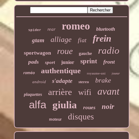
romeo
bluetooth
rear
spider
frein
alliage
fiat
gtam
radio
roue
sportwagon
gauche
sprint
pads
front
junior
sport
authentique
roméo
royaume-uni
joueur
brake
s'adapte
android
stereo
avant
arrière
wifi
plaquettes
alfa
giulia
noir
roues
disques
moteur