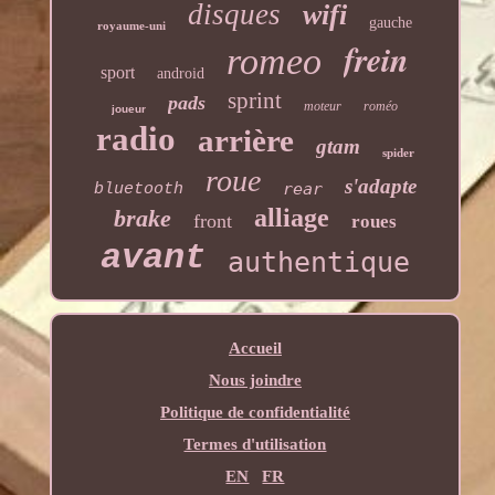
disques
wifi
gauche
royaume-uni
frein
romeo
sport
android
sprint
pads
moteur
roméo
joueur
radio
arrière
gtam
spider
roue
s'adapte
rear
bluetooth
alliage
brake
front
roues
avant
authentique
Accueil
Nous joindre
Politique de confidentialité
Termes d'utilisation
EN
FR