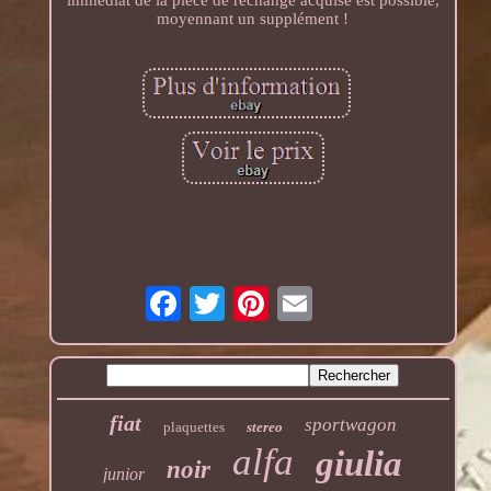
immédiat de la pièce de rechange acquise est possible,
moyennant un supplément !
fiat
sportwagon
plaquettes
stereo
alfa
giulia
noir
junior