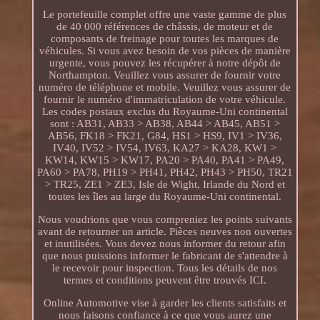
Le portefeuille complet offre une vaste gamme de plus
de 40 000 références de châssis, de moteur et de
composants de freinage pour toutes les marques de
véhicules. Si vous avez besoin de vos pièces de manière
urgente, vous pouvez les récupérer à notre dépôt de
Northampton. Veuillez vous assurer de fournir votre
numéro de téléphone et mobile. Veuillez vous assurer de
fournir le numéro d'immatriculation de votre véhicule.
Les codes postaux exclus du Royaume-Uni continental
sont : AB31, AB33 > AB38, AB44 > AB45, AB51 >
AB56, FK18 > FK21, G84, HS1 > HS9, IV1 > IV36,
IV40, IV52 > IV54, IV63, KA27 > KA28, KW1 >
KW14, KW15 > KW17, PA20 > PA40, PA41 > PA49,
PA60 > PA78, PH19 > PH41, PH42, PH43 > PH50, TR21
> TR25, ZE1 > ZE3, Isle de Wight, Irlande du Nord et
toutes les îles au large du Royaume-Uni continental.
Nous voudrions que vous compreniez les points suivants
avant de retourner un article. Pièces neuves non ouvertes
et inutilisées. Vous devez nous informer du retour afin
que nous puissions informer le fabricant de s'attendre à
le recevoir pour inspection. Tous les détails de nos
termes et conditions peuvent être trouvés ICI.
Online Automotive vise à garder les clients satisfaits et
nous faisons confiance à ce que vous aurez une