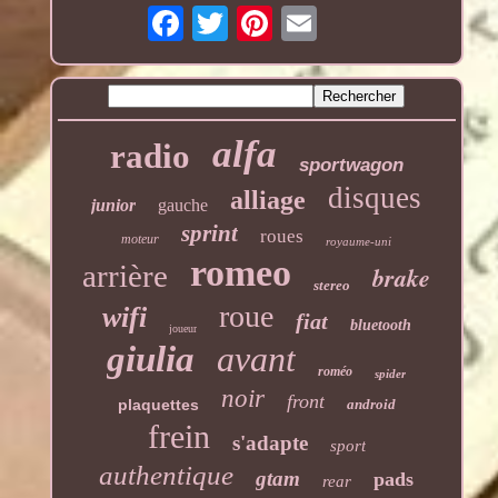
alfa
radio
sportwagon
disques
alliage
junior
gauche
sprint
roues
moteur
royaume-uni
romeo
arrière
brake
stereo
roue
wifi
fiat
bluetooth
joueur
giulia
avant
roméo
spider
noir
front
plaquettes
android
frein
s'adapte
sport
authentique
gtam
pads
rear