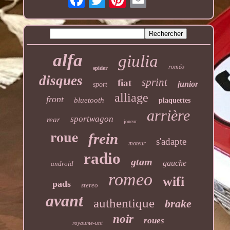
alfa
giulia
roméo
spider
disques
sprint
fiat
junior
sport
alliage
front
bluetooth
plaquettes
arrière
sportwagon
rear
joueur
roue
frein
s'adapte
moteur
radio
gtam
gauche
android
romeo
wifi
pads
stereo
avant
authentique
brake
noir
roues
royaume-uni