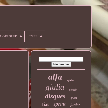
D'ORIGINE
TYPE
alfa
spider
giulia
roméo
disques
sport
sprint
fiat
junior