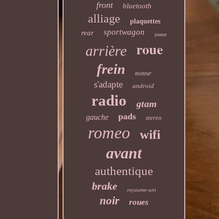
front
bluetooth
alliage
plaquettes
sportwagon
rear
joueur
roue
arrière
frein
moteur
s'adapte
android
radio
gtam
pads
gauche
stereo
romeo
wifi
avant
authentique
brake
royaume-uni
noir
roues