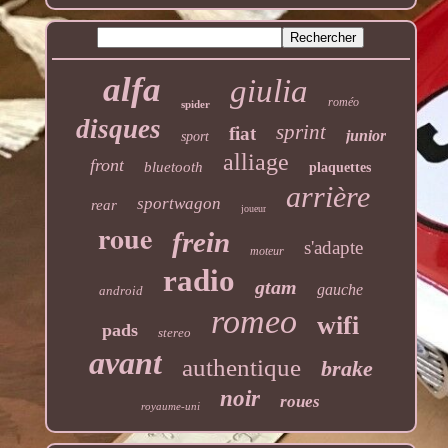
alfa
giulia
roméo
spider
disques
sprint
fiat
junior
sport
alliage
front
bluetooth
plaquettes
arrière
sportwagon
rear
joueur
roue
frein
s'adapte
moteur
radio
gtam
gauche
android
romeo
wifi
pads
stereo
avant
authentique
brake
noir
roues
royaume-uni