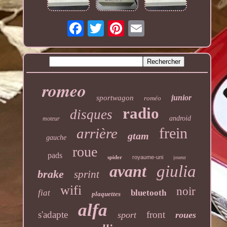
romeo
junior
sportwagon
roméo
radio
disques
android
moteur
frein
arrière
gtam
gauche
roue
pads
spider
royaume-uni
joueur
avant
giulia
brake
sprint
wifi
noir
fiat
bluetooth
plaquettes
alfa
s'adapte
front
sport
roues