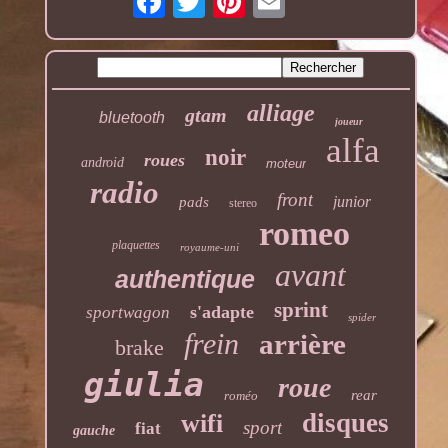
alliage
gtam
bluetooth
joueur
alfa
noir
roues
android
moteur
radio
front
junior
pads
stereo
romeo
plaquettes
royaume-uni
avant
authentique
sprint
s'adapte
sportwagon
spider
frein
arrière
brake
giulia
roue
rear
roméo
disques
wifi
sport
fiat
gauche