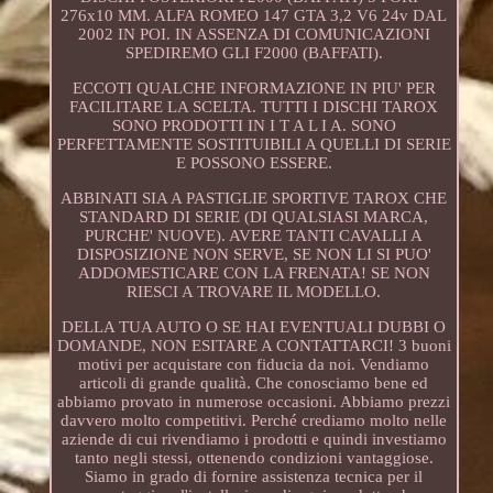
276x10 MM. ALFA ROMEO 147 GTA 3,2 V6 24v DAL
2002 IN POI. IN ASSENZA DI COMUNICAZIONI
SPEDIREMO GLI F2000 (BAFFATI).
ECCOTI QUALCHE INFORMAZIONE IN PIU' PER
FACILITARE LA SCELTA. TUTTI I DISCHI TAROX
SONO PRODOTTI IN I T A L I A. SONO
PERFETTAMENTE SOSTITUIBILI A QUELLI DI SERIE
E POSSONO ESSERE.
ABBINATI SIA A PASTIGLIE SPORTIVE TAROX CHE
STANDARD DI SERIE (DI QUALSIASI MARCA,
PURCHE' NUOVE). AVERE TANTI CAVALLI A
DISPOSIZIONE NON SERVE, SE NON LI SI PUO'
ADDOMESTICARE CON LA FRENATA! SE NON
RIESCI A TROVARE IL MODELLO.
DELLA TUA AUTO O SE HAI EVENTUALI DUBBI O
DOMANDE, NON ESITARE A CONTATTARCI! 3 buoni
motivi per acquistare con fiducia da noi. Vendiamo
articoli di grande qualità. Che conosciamo bene ed
abbiamo provato in numerose occasioni. Abbiamo prezzi
davvero molto competitivi. Perché crediamo molto nelle
aziende di cui rivendiamo i prodotti e quindi investiamo
tanto negli stessi, ottenendo condizioni vantaggiose.
Siamo in grado di fornire assistenza tecnica per il