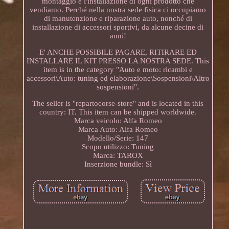
montaggio e l'installazione di ogni prodotto che
vendiamo. Perché nella nostra sede fisica ci occupiamo
di manutenzione e riparazione auto, nonché di
installazione di accessori sportivi, da alcune decine di
anni!
E' ANCHE POSSIBILE PAGARE, RITIRARE ED
INSTALLARE IL KIT PRESSO LA NOSTRA SEDE. This
item is in the category "Auto e moto: ricambi e
accessori\Auto: tuning ed elaborazione\Sospensioni\Altro
sospensioni".
The seller is "repartocorse-store" and is located in this
country: IT. This item can be shipped worldwide.
Marca veicolo: Alfa Romeo
Marca Auto: Alfa Romeo
Modello/Serie: 147
Scopo utilizzo: Tuning
Marca: TAROX
Inserzione bundle: Sì