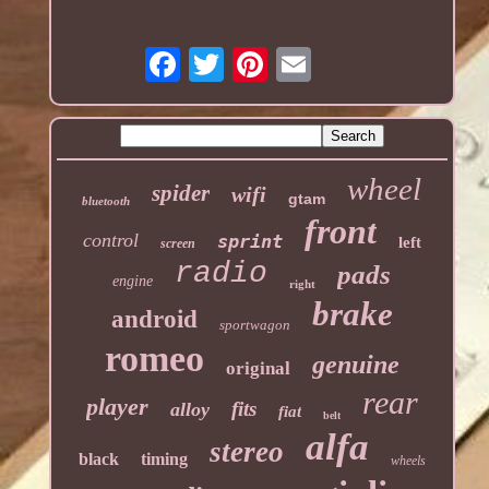
wheel
spider
wifi
gtam
bluetooth
front
control
sprint
left
screen
radio
pads
engine
right
brake
android
sportwagon
romeo
genuine
original
rear
player
fits
alloy
fiat
belt
alfa
stereo
black
timing
wheels