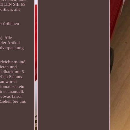
. TEILEN SIE ES
rtlich, alle
r örtlichen
). Alle
der Artikel
nalverpackung
rleichtern und
ieten und
eedback mit 5
ellen Sie uns
antwortet
tomatisch ein
ir es manuell.
 etwas falsch
 Geben Sie uns