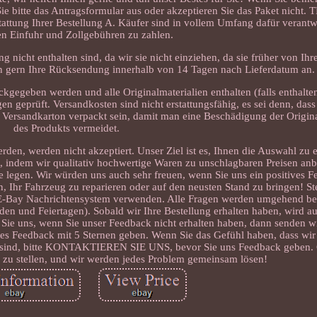
 Sie bitte das Antragsformular aus oder akzeptieren Sie das Paket nicht
attung Ihrer Bestellung A. Käufer sind in vollem Umfang dafür verantwo
n Einfuhr und Zollgebühren zu zahlen.
nicht enthalten sind, da wir sie nicht einziehen, da sie früher von Ihre
n gern Ihre Rücksendung innerhalb von 14 Tagen nach Lieferdatum an.
gegeben werden und alle Originalmaterialien enthalten (falls enthalten
 geprüft. Versandkosten sind nicht erstattungsfähig, es sei denn, dass 
 Versandkarton verpackt sein, damit man eine Beschädigung der Origi
des Produkts vermeidet.
den, werden nicht akzeptiert. Unser Ziel ist es, Ihnen die Auswahl zu e
, indem wir qualitativ hochwertige Waren zu unschlagbaren Preisen anb
e legen. Wir würden uns auch sehr freuen, wenn Sie uns ein positives F
, Ihr Fahrzeug zu reparieren oder auf den neusten Stand zu bringen! St
e E-Bay Nachrichtensystem verwenden. Alle Fragen werden umgehend be
n und Feiertagen). Sobald wir Ihre Bestellung erhalten haben, wird au
n Sie uns, wenn Sie unser Feedback nicht erhalten haben, dann senden w
ves Feedback mit 5 Sternen geben. Wenn Sie das Gefühl haben, dass wir
n sind, bitte KONTAKTIEREN SIE UNS, bevor Sie uns Feedback geben.
g zu stellen, und wir werden jedes Problem gemeinsam lösen!