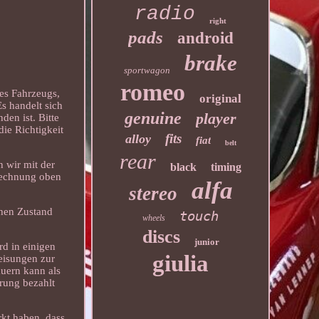
radio
right
pads
android
brake
sportwagon
romeo
res Fahrzeugs,
original
Es handelt sich
genuine
player
en ist. Bitte
die Richtigkeit
fits
alloy
fiat
belt
rear
n wir mit der
black
timing
erechnung oben
alfa
stereo
chen Zustand
touch
wheels
discs
junior
rd in einigen
giulia
eisungen zur
auern kann als
rung bezahlt
rkt haben, dass