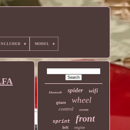
 INCLUDED
MODEL
ALFA
spider
wifi
bluetooth
wheel
gtam
control
screen
front
sprint
left
engine