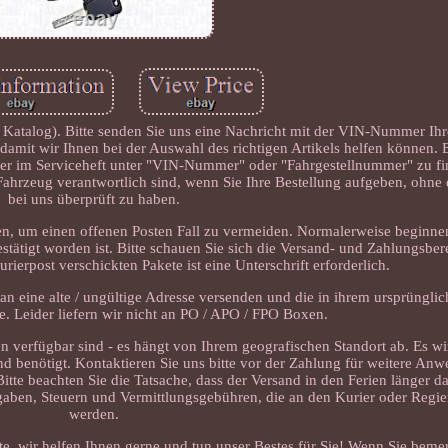
m Katalog). Bitte senden Sie uns eine Nachricht mit der VIN-Nummer Ih
, damit wir Ihnen bei der Auswahl des richtigen Artikels helfen können. 
er im Serviceheft unter "VIN-Nummer" oder "Fahrgestellnummer" zu find
 Fahrzeug verantwortlich sind, wenn Sie Ihre Bestellung aufgeben, ohne 
bei uns überprüft zu haben.
len, um einen offenen Posten Fall zu vermeiden. Normalerweise beginne
stätigt worden ist. Bitte schauen Sie sich die Versand- und Zahlungsb
Kurierpost verschickten Pakete ist eine Unterschrift erforderlich.
an eine alte / ungültige Adresse versenden und die in ihrem ursprüngli
. Leider liefern wir nicht an PO / APO / FPO Boxen.
den verfügbar sind - es hängt von Ihrem geografischen Standort ab. Es wi
d benötigt. Kontaktieren Sie uns bitte vor der Zahlung für weitere Anw
te beachten Sie die Tatsache, dass der Versand in den Ferien länger d
bgaben, Steuern und Vermittlungsgebühren, die an den Kurier oder Regie
werden.
itte, wir helfen Ihnen gerne und tun unser Bestes für Sie! Wenn Sie beme