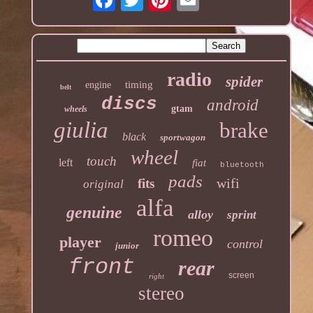
radio
spider
timing
engine
belt
discs
android
gtam
wheels
giulia
brake
black
sportwagon
wheel
touch
left
fiat
bluetooth
pads
wifi
fits
original
alfa
genuine
alloy
sprint
romeo
player
control
junior
front
rear
screen
right
stereo