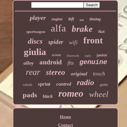
player
left
timing
engine
belt
alfa
brake
fiat
sportwagon
front
discs
spider
wifi
giulia
screen
junior
bluetooth
right
genuine
android
fits
alloy
rear
stereo
touch
original
radio
control
sprint
gtam
wheels
romeo
wheel
pads
black
Home
Contact