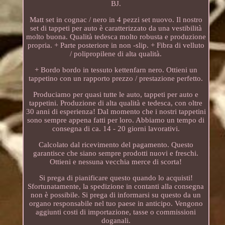
BJ.
Matt set in cognac / nero in 4 pezzi set nuovo. Il nostro
set di tappeti per auto è caratterizzato da una vestibilità
molto buona. Qualità tedesca molto robusta e produzione
propria. + Parte posteriore in non -slip. + Fibra di velluto
/ polipropilene di alta qualità.
+ Bordo bordo in tessuto kettenfarn nero. Ottieni un
tappetino con un rapporto prezzo / prestazione perfetto.
Produciamo per quasi tutte le auto, tappeti per auto e
tappetini. Produzione di alta qualità e tedesca, con oltre
30 anni di esperienza! Dal momento che i nostri tappetini
sono sempre appena fatti per loro. Abbiamo un tempo di
consegna di ca. 14 - 20 giorni lavorativi.
Calcolato dal ricevimento del pagamento. Questo
garantisce che siano sempre prodotti nuovi e freschi.
Ottieni e nessuna vecchia merce di scorta!
Si prega di pianificare questo quando lo acquisti!
Sfortunatamente, la spedizione in contanti alla consegna
non è possibile. Si prega di informarsi su questo da un
organo responsabile nel tuo paese in anticipo. Vengono
aggiunti costi di importazione, tasse o commissioni
doganali.