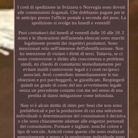
I costi di spedizione in Svizzera o Norvegia sono dovuti
alle commissioni doganali. Che dobbiamo pagare per te
in anticipo presso l'ufficio postale a seconda del peso. La
spedizione si svolge tra lunedì e venerdì!
Puoi contattarci dal lunedì al venerdì dalle 10 alle 18. I
nomi e le illustrazioni dell'azienda elencati sono marchi
legalmente protetti dei rispettivi produttori. Sono
menzionati solo nell'interesse dell'identificazione. Non
ho intenzione di violare i diritti di terzi. Tuttavia, se ci
sono controversie o diritto alla concorrenza o problemi
simili, mi chiedo di contattarmi immediatamente per
evitare inutili controversie legali e i costi reciproci
associati. Avrò controllato immediatamente le tue
obiezioni e poi parcheggerò, se giustificato. Respingerò
quindi un grado di costo del tuo avvertimento legale
senza un precedente contatto con me nel senso di una
perdita di danni mitigazione come infondata.
Non vi è alcun diritto di ritiro per: beni che non sono
prefabbricati e per la produzione di cui una selezione
individuale o determinazione del consumatore è decisiva
o che sono chiaramente adattate alle esigenze personali
del consumatore. Formare e tagliare, nonché colore e
tipo di veicolo. Articoli come questo che sono realizzati
appositamente a mano e la produzione individuale sono