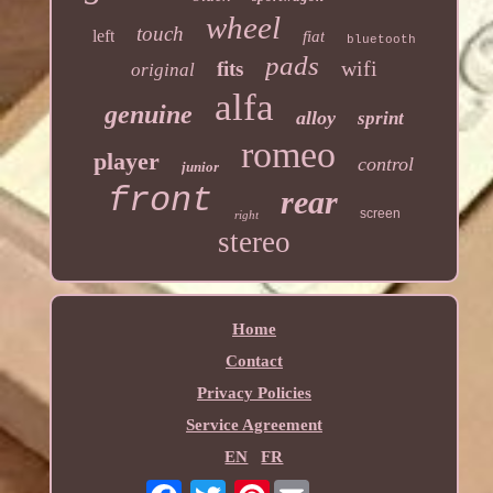
wheel
touch
left
fiat
bluetooth
pads
wifi
fits
original
alfa
genuine
alloy
sprint
romeo
player
control
junior
front
rear
screen
right
stereo
Home
Contact
Privacy Policies
Service Agreement
EN
FR
Pinterest