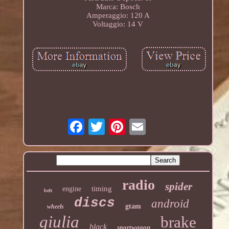
Marca: Bosch
Amperaggio: 120 A
Voltaggio: 14 V
radio
spider
timing
engine
belt
discs
android
gtam
wheels
giulia
brake
black
sportwagon