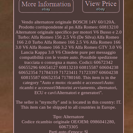
Vendo alternatore originale BOSCH 14V 60/120A.
Prodotto corrispondente al pn Alfa Romeo: 60813210
Alternatore originale specifico per motori V6 Busso e 2.0
Turbo: Alfa Romeo 156 2.5 V6 (De Silva) Alfa Romeo
166 2.0 Turbo Alfa Romeo 166 2.5 V6 Alfa Romeo 166
3.0 V6 Alfa Romeo 166 3.2 V6 Alfa Romeo GTV 3.0 V6
Lancia Kappa 3.0 V6 Chiedete pure per messaggio
compatibilità con le vostre auto. Possibile spedizione
tracciata o consegna a mano. Codici: 60672342
60655296 60654127 60813210 60815587 60604238
60652354 71784319 71723411 71723397 60604238
60815587 60652354 71780160. This item is in the
category "Auto e moto: ricambi e accessori\Auto:
ricambi e accessori\Motorini avviamento, alternatori,
ECU e cavi\Alternatori e generatori".
The seller is "mymcfly" and is located in this country: IT.
This item can be shipped to all countries in Europe.
Tipo: Alternatore
Codice ricambio originale OE/OEM: 0986041280,
60673305
Parti auto d'epoca: Sì