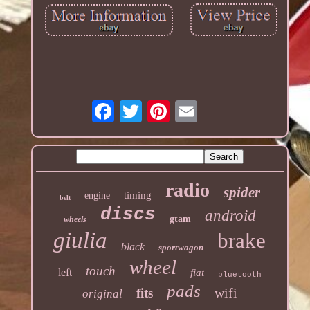
radio
spider
timing
engine
belt
discs
android
gtam
wheels
giulia
brake
black
sportwagon
wheel
touch
left
fiat
bluetooth
pads
wifi
fits
original