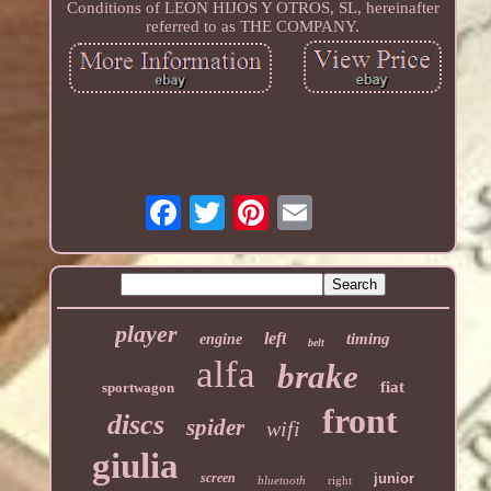
Conditions of LEON HIJOS Y OTROS, SL, hereinafter
referred to as THE COMPANY.
player
left
timing
engine
belt
alfa
brake
fiat
sportwagon
front
discs
spider
wifi
giulia
screen
junior
bluetooth
right