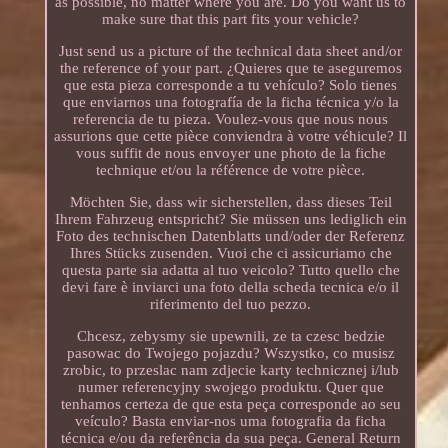
as possible, no matter where you are. Do you want us to
make sure that this part fits your vehicle?
Just send us a picture of the technical data sheet and/or
the reference of your part. ¿Quieres que te aseguremos
que esta pieza corresponde a tu vehículo? Solo tienes
que enviarnos una fotografía de la ficha técnica y/o la
referencia de tu pieza. Voulez-vous que nous nous
assurions que cette pièce conviendra à votre véhicule? Il
vous suffit de nous envoyer une photo de la fiche
technique et/ou la référence de votre pièce.
Möchten Sie, dass wir sicherstellen, dass dieses Teil
Ihrem Fahrzeug entspricht? Sie müssen uns lediglich ein
Foto des technischen Datenblatts und/oder der Referenz
Ihres Stücks zusenden. Vuoi che ci assicuriamo che
questa parte sia adatta al tuo veicolo? Tutto quello che
devi fare è inviarci una foto della scheda tecnica e/o il
riferimento del tuo pezzo.
Chcesz, zebysmy sie upewnili, ze ta czesc bedzie
pasowac do Twojego pojazdu? Wszystko, co musisz
zrobic, to przeslac nam zdjecie karty technicznej i/lub
numer referencyjny swojego produktu. Quer que
tenhamos certeza de que esta peça corresponde ao seu
veículo? Basta enviar-nos uma fotografia da ficha
técnica e/ou da referência da sua peça. General Return