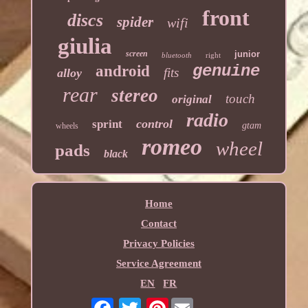
front
discs
spider
wifi
giulia
screen
junior
bluetooth
right
genuine
android
fits
alloy
rear
stereo
touch
original
radio
control
sprint
gtam
wheels
romeo
wheel
pads
black
Home
Contact
Privacy Policies
Service Agreement
EN
FR
Pinterest