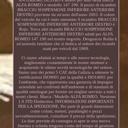
ANTERIORE DESTRO è adatto per auto della marca
ALFA ROMEO e modello 147 190. Il pezzo di ricambio
BRACCIO SOSPENSIONE INFERIORE ANTERIORE
DESTRO proviene da un'auto dell'anno 2003. Il colore
del veicolo da cui è stato smontato il ricambio BRACCIO
SOSPENSIONE INFERIORE ANTERIORE DESTRO è
Rojo. Trova altri ricambi BRACCIO SOSPENSIONE
INFERIORE ANTERIORE DESTRO adatti per ALFA
ROMEO 147 190 nel nostro negozio. Desguaces Rolán è
un'azienda familiare che si dedica al settore dei ricambi
usati per veicoli dal 1969.
Ci siamo adattati ai tempi e alle nuove tecnologie,
migliorando costantemente le nostre strutture e
acquisendo le ultime novità tecnologiche del settore.
Siamo uno dei primi 5 CAT della Galizia a ottenere le
certificazioni ISO9001 per la qualità e ISO14001 per
l'ambiente, che rappresenta una garanzia di impegno
aziendale nei confronti dell'ambiente e di standard di
qualità omologati per fornire un miglior servizio a tutti i
nostri clienti. Marca / Modello ALFA ROMEO. Versione:
1.9 JTD Distinctive. INFORMAZIONI IMPORTANTI
PER LA SPEDIZIONE. Per parti di grandi dimensioni
come cofani, motori, parafanghi o pezzi
sovradimensionati, consultare il prezzo della spedizione.
Le date previste di consegna si apre in una nuova
finestra o scheda tengono conto del tempo di gestione