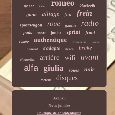
romeo
bluetooth
rear
spider
frein
alliage
fiat
gtam
radio
roue
sportwagon
gauche
sprint
pads
front
junior
sport
authentique
roméo
royaume-uni
joueur
brake
s'adapte
android
stereo
avant
arrière
wifi
plaquettes
alfa
giulia
noir
roues
disques
moteur
Accueil
Nous joindre
Politique de confidentialité