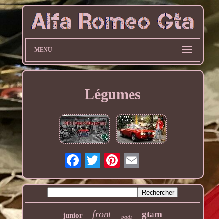
MENU
Légumes
front
gtam
junior
pads