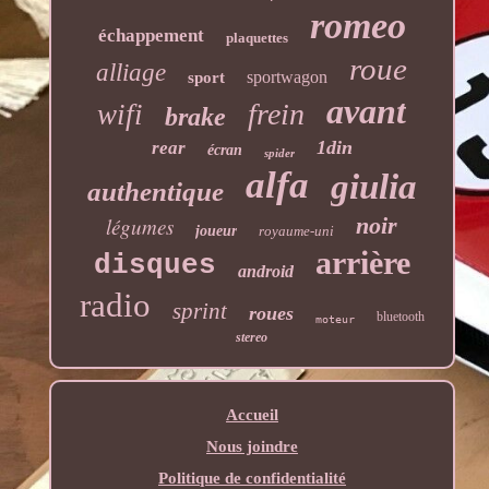
romeo
échappement
plaquettes
roue
alliage
sportwagon
sport
avant
frein
wifi
brake
1din
rear
écran
spider
alfa
giulia
authentique
noir
légumes
joueur
royaume-uni
arrière
disques
android
radio
sprint
roues
bluetooth
moteur
stereo
Accueil
Nous joindre
Politique de confidentialité