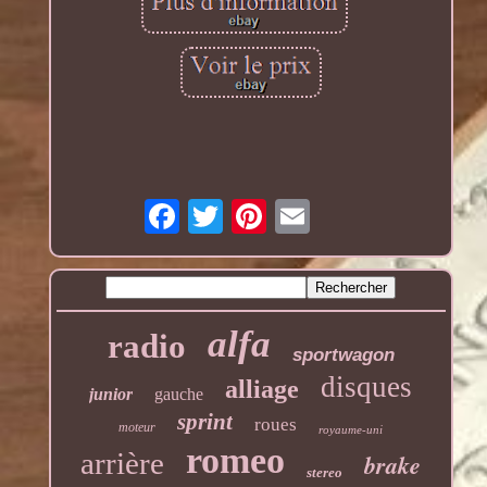
alfa
radio
sportwagon
disques
alliage
junior
gauche
sprint
roues
moteur
royaume-uni
romeo
arrière
brake
stereo