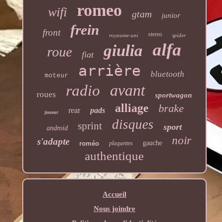
romeo
wifi
gtam
junior
frein
front
stereo
royaume-uni
spider
alfa
giulia
roue
fiat
arrière
bluetooth
moteur
avant
radio
roues
sportwagon
alliage
brake
rear
pads
joueur
disques
sprint
sport
android
noir
s'adapte
gauche
roméo
plaquettes
authentique
Accueil
Nous joindre