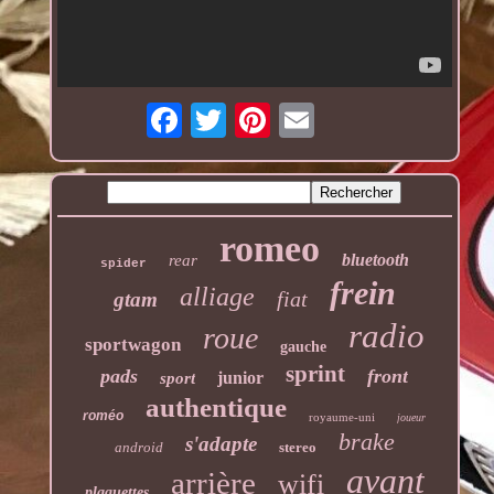
romeo
bluetooth
rear
spider
frein
alliage
fiat
gtam
radio
roue
sportwagon
gauche
sprint
pads
front
junior
sport
authentique
roméo
royaume-uni
joueur
brake
s'adapte
android
stereo
avant
arrière
wifi
plaquettes