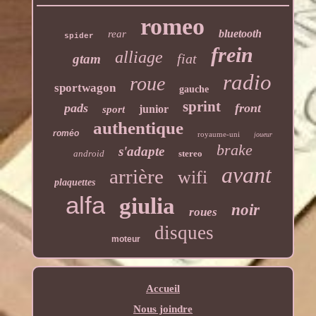
romeo
bluetooth
rear
spider
frein
alliage
fiat
gtam
radio
roue
sportwagon
gauche
sprint
pads
front
junior
sport
authentique
roméo
royaume-uni
joueur
brake
s'adapte
android
stereo
avant
arrière
wifi
plaquettes
alfa
giulia
noir
roues
disques
moteur
Accueil
Nous joindre