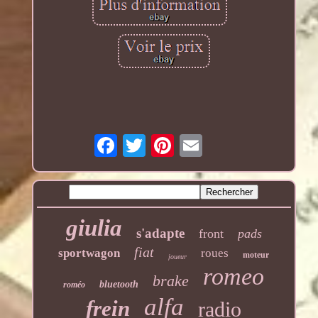
giulia
s'adapte
front
pads
fiat
sportwagon
roues
moteur
joueur
romeo
brake
bluetooth
roméo
alfa
frein
radio