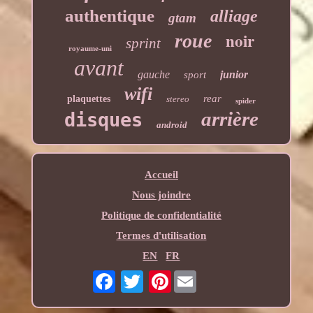
authentique
alliage
gtam
noir
roue
sprint
royaume-uni
avant
gauche
junior
sport
wifi
rear
plaquettes
stereo
spider
arrière
disques
android
Accueil
Nous joindre
Politique de confidentialité
Termes d'utilisation
EN
FR
Pinterest