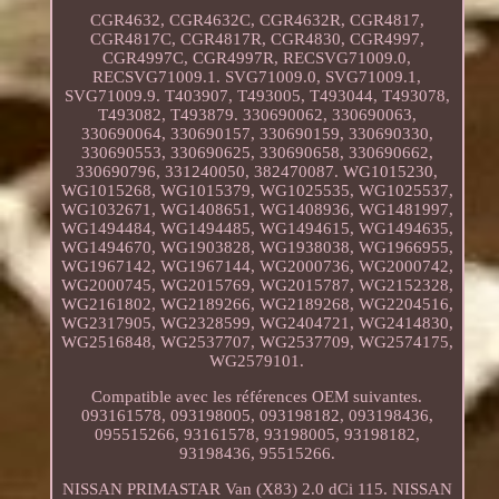
CGR4632, CGR4632C, CGR4632R, CGR4817,
CGR4817C, CGR4817R, CGR4830, CGR4997,
CGR4997C, CGR4997R, RECSVG71009.0,
RECSVG71009.1. SVG71009.0, SVG71009.1,
SVG71009.9. T403907, T493005, T493044, T493078,
T493082, T493879. 330690062, 330690063,
330690064, 330690157, 330690159, 330690330,
330690553, 330690625, 330690658, 330690662,
330690796, 331240050, 382470087. WG1015230,
WG1015268, WG1015379, WG1025535, WG1025537,
WG1032671, WG1408651, WG1408936, WG1481997,
WG1494484, WG1494485, WG1494615, WG1494635,
WG1494670, WG1903828, WG1938038, WG1966955,
WG1967142, WG1967144, WG2000736, WG2000742,
WG2000745, WG2015769, WG2015787, WG2152328,
WG2161802, WG2189266, WG2189268, WG2204516,
WG2317905, WG2328599, WG2404721, WG2414830,
WG2516848, WG2537707, WG2537709, WG2574175,
WG2579101.
Compatible avec les références OEM suivantes.
093161578, 093198005, 093198182, 093198436,
095515266, 93161578, 93198005, 93198182,
93198436, 95515266.
NISSAN PRIMASTAR Van (X83) 2.0 dCi 115. NISSAN