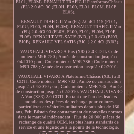
EL01, EL0M). RENAULT TRAFIC II Plateforme/Châssis
(EL) 2.0 dCi 90 (EL0H, EL00, EL01, EL0M, EL0P,
EL0S).
RENAULT TRAFIC II Van (FL) 2.0 dCi 115 (FL01,
FL0U, FL00, FL0H, FL0M). RENAULT TRAFIC II Van
(FL) 2.0 dCi 90 (FL0H, FL00, FL01, FL0M, FL0P,
FL0S). RENAULT VEL SATIS (BJ0_) 2.0 dCi (BJ03,
BJ0B). RENAULT VEL SATIS (BJ0_) 2.0 dCi (BJ03).
VAUXHALL VIVARO A Bus (X83) 2.0 CDTI. Code
moteur : M9R 780 ; Année de construction jusqu'à :
04/2010 ; ou ; Code moteur : M9R 786 ; Code moteur :
M9R 788 ; Année de construction jusqu'à : 02/2010.
VAUXHALL VIVARO A Plateforme/Châssis (X83) 2.0
CDTI. Code moteur : M9R 782 ; Année de construction
jusqu'à : 04/2010 ; ou ; Code moteur : M9R 786 ; Année
de construction jusqu'à : 02/2010. VAUXHALL VIVARO
A Van (X83) 2.0 CDTI. En tant que l'un des leaders
mondiaux des pièces de rechange pour voitures
particulières et véhicules utilitaires depuis plus de 160
ans, Febi Bilstein fixe constamment de nouvelles normes
dans le marché indépendant : Plus de 20 000 pièces de
rechange de qualité OEM, les plus hauts standards de
service et une logistique à la pointe de la technologie.