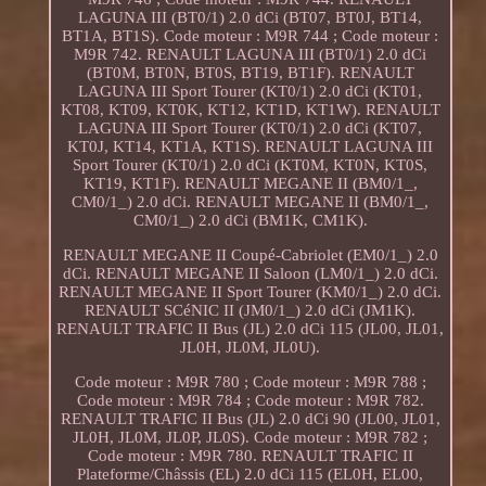
LAGUNA III (BT0/1) 2.0 dCi (BT07, BT0J, BT14,
BT1A, BT1S). Code moteur : M9R 744 ; Code moteur :
M9R 742. RENAULT LAGUNA III (BT0/1) 2.0 dCi
(BT0M, BT0N, BT0S, BT19, BT1F). RENAULT
LAGUNA III Sport Tourer (KT0/1) 2.0 dCi (KT01,
KT08, KT09, KT0K, KT12, KT1D, KT1W). RENAULT
LAGUNA III Sport Tourer (KT0/1) 2.0 dCi (KT07,
KT0J, KT14, KT1A, KT1S). RENAULT LAGUNA III
Sport Tourer (KT0/1) 2.0 dCi (KT0M, KT0N, KT0S,
KT19, KT1F). RENAULT MEGANE II (BM0/1_,
CM0/1_) 2.0 dCi. RENAULT MEGANE II (BM0/1_,
CM0/1_) 2.0 dCi (BM1K, CM1K).
RENAULT MEGANE II Coupé-Cabriolet (EM0/1_) 2.0
dCi. RENAULT MEGANE II Saloon (LM0/1_) 2.0 dCi.
RENAULT MEGANE II Sport Tourer (KM0/1_) 2.0 dCi.
RENAULT SCéNIC II (JM0/1_) 2.0 dCi (JM1K).
RENAULT TRAFIC II Bus (JL) 2.0 dCi 115 (JL00, JL01,
JL0H, JL0M, JL0U).
Code moteur : M9R 780 ; Code moteur : M9R 788 ;
Code moteur : M9R 784 ; Code moteur : M9R 782.
RENAULT TRAFIC II Bus (JL) 2.0 dCi 90 (JL00, JL01,
JL0H, JL0M, JL0P, JL0S). Code moteur : M9R 782 ;
Code moteur : M9R 780. RENAULT TRAFIC II
Plateforme/Châssis (EL) 2.0 dCi 115 (EL0H, EL00,