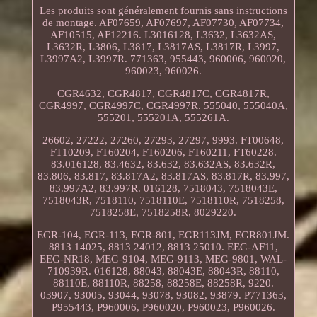
Les produits sont généralement fournis sans instructions
de montage. AF07659, AF07697, AF07730, AF07734,
AF10515, AF12216. L3016128, L3632, L3632AS,
L3632R, L3806, L3817, L3817AS, L3817R, L3997,
L3997A2, L3997R. 771363, 955443, 960006, 960020,
960023, 960026.
CGR4632, CGR4817, CGR4817C, CGR4817R,
CGR4997, CGR4997C, CGR4997R. 555040, 555040A,
555201, 555201A, 555261A.
26602, 27222, 27260, 27293, 27297, 9993. FT00648,
FT10209, FT60204, FT60206, FT60211, FT60228.
83.016128, 83.4632, 83.632, 83.632AS, 83.632R,
83.806, 83.817, 83.817A2, 83.817AS, 83.817R, 83.997,
83.997A2, 83.997R. 016128, 7518043, 7518043E,
7518043R, 7518110, 7518110E, 7518110R, 7518258,
7518258E, 7518258R, 8029220.
EGR-104, EGR-113, EGR-801, EGR113JM, EGR801JM.
8813 14025, 8813 24012, 8813 25010. EEG-AF11,
EEG-NR18, MEG-9104, MEG-9113, MEG-9801, WAL-
710939R. 016128, 88043, 88043E, 88043R, 88110,
88110E, 88110R, 88258, 88258E, 88258R, 9220.
03907, 93005, 93044, 93078, 93082, 93879. P771363,
P955443, P960006, P960020, P960023, P960026.