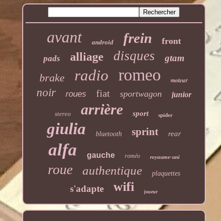
avant
frein
front
android
disques
alliage
gtam
pads
romeo
radio
brake
moteur
noir
fiat
sportwagon
roues
junior
arrière
sport
stereo
spider
giulia
sprint
rear
bluetooth
alfa
gauche
roméo
royaume-uni
roue
authentique
plaquettes
wifi
s'adapte
joueur