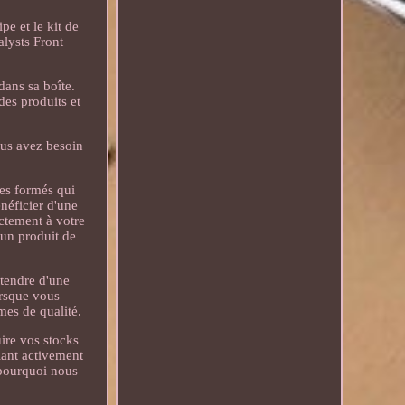
e et le kit de
lysts Front
dans sa boîte.
des produits et
us avez besoin
ues formés qui
énéficier d'une
ctement à votre
 un produit de
tendre d'une
orsque vous
mes de qualité.
ire vos stocks
fiant activement
 pourquoi nous