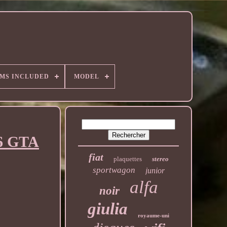
EMS INCLUDED
MODEL
56 GTA
fiat
plaquettes
stereo
sportwagon
junior
alfa
noir
giulia
royaume-uni