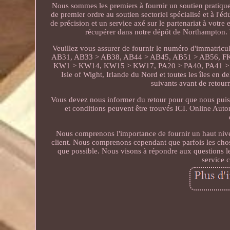
Nous sommes les premiers à fournir un soutien pratique 
de premier ordre au soutien sectoriel spécialisé et à l
de précision et un service axé sur le partenariat à votr
récupérer dans notre dépôt de Northampton. V
Veuillez vous assurer de fournir le numéro d'immatricu
AB31, AB33 > AB38, AB44 > AB45, AB51 > AB56, FK1
KW1 > KW14, KW15 > KW17, PA20 > PA40, PA41 > P
Isle of Wight, Irlande du Nord et toutes les îles e
suivants avant de retourn
Vous devez nous informer du retour pour que nous puissi
et conditions peuvent être trouvés ICI. Online Auto
Nous comprenons l'importance de fournir un haut nivea
client. Nous comprenons cependant que parfois les chos
que possible. Nous visons à répondre aux questions le
service c