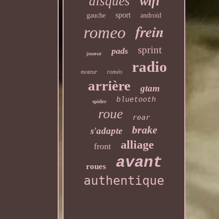
disques
wifi
sport
gauche
android
frein
romeo
sprint
pads
joueur
radio
moteur
roméo
arrière
gtam
bluetooth
spider
roue
rear
brake
s'adapte
alliage
front
avant
roues
authentique