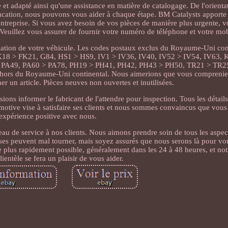
et adapté ainsi qu'une assistance en matière de catalogage. De l'orienta
'éducation, nous pouvons vous aider à chaque étape. BM Catalysts apporte
e entreprise. Si vous avez besoin de vos pièces de manière plus urgente, 
euillez vous assurer de fournir votre numéro de téléphone et votre mob
lation de votre véhicule. Les codes postaux exclus du Royaume-Uni cont
8 > FK21, G84, HS1 > HS9, IV1 > IV36, IV40, IV52 > IV54, IV63,
A49, PA60 > PA78, PH19 > PH41, PH42, PH43 > PH50, TR21 > TR25
n dehors du Royaume-Uni continental. Nous aimerions que vous compreniez
er un article. Pièces neuves non ouvertes et inutilisées.
ons informer le fabricant de l'attendre pour inspection. Tous les détail
motive vise à satisfaire ses clients et nous sommes convaincus que vous
expérience positive avec nous.
u de service à nos clients. Nous aimons prendre soin de tous les aspec
es peuvent mal tourner, mais soyez assurés que nous serons là pour vou
 plus rapidement possible, généralement dans les 24 à 48 heures, et no
lientèle se fera un plaisir de vous aider.