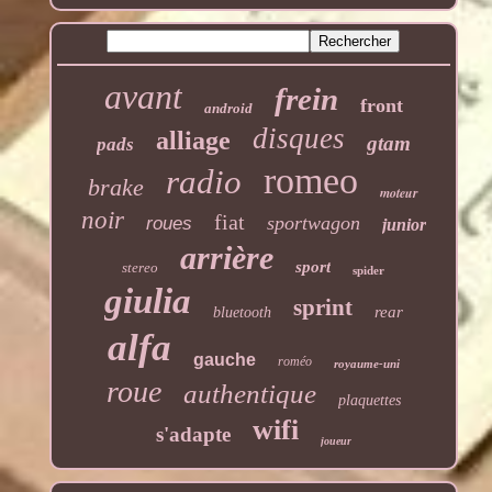
avant
frein
front
android
disques
alliage
gtam
pads
romeo
radio
brake
moteur
noir
fiat
sportwagon
roues
junior
arrière
sport
stereo
spider
giulia
sprint
rear
bluetooth
alfa
gauche
roméo
royaume-uni
roue
authentique
plaquettes
wifi
s'adapte
joueur