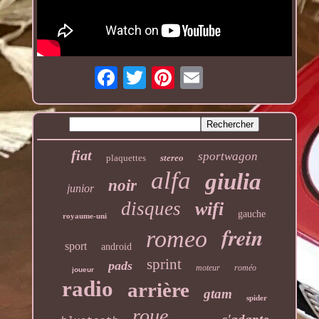
fiat
sportwagon
plaquettes
stereo
alfa
giulia
noir
junior
disques
wifi
gauche
royaume-uni
frein
romeo
sport
android
sprint
pads
moteur
roméo
joueur
radio
arrière
gtam
spider
roue