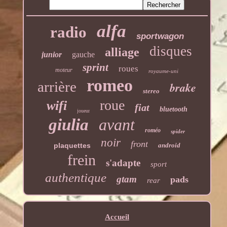
alfa
radio
sportwagon
disques
alliage
junior
gauche
sprint
roues
moteur
royaume-uni
romeo
arrière
brake
stereo
roue
wifi
fiat
bluetooth
joueur
giulia
avant
roméo
spider
noir
front
plaquettes
android
frein
s'adapte
sport
authentique
gtam
pads
rear
Accueil