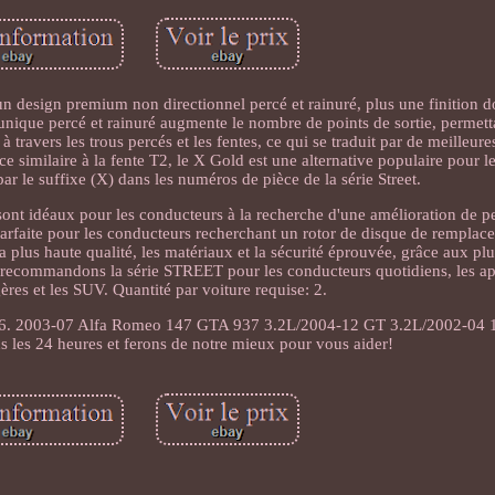
 un design premium non directionnel percé et rainuré, plus une finition d
 unique percé et rainuré augmente le nombre de points de sortie, permett
à travers les trous percés et les fentes, ce qui se traduit par de meilleu
 similaire à la fente T2, le X Gold est une alternative populaire pour l
ar le suffixe (X) dans les numéros de pièce de la série Street.
sont idéaux pour les conducteurs à la recherche d'une amélioration de 
parfaite pour les conducteurs recherchant un rotor de disque de remplac
 la plus haute qualité, les matériaux et la sécurité éprouvée, grâce aux pl
recommandons la série STREET pour les conducteurs quotidiens, les ap
res et les SUV. Quantité par voiture requise: 2.
2003-07 Alfa Romeo 147 GTA 937 3.2L/2004-12 GT 3.2L/2002-04 
 les 24 heures et ferons de notre mieux pour vous aider!