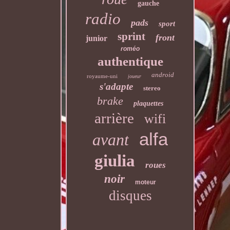
gauche
radio
pads
sport
sprint
front
junior
roméo
authentique
android
royaume-uni
joueur
s'adapte
stereo
brake
plaquettes
arrière
wifi
alfa
avant
giulia
roues
noir
moteur
disques