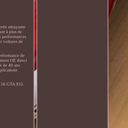
orée attrayante
ant à plus de
res performances
es voitures de
performance de
ement OE direct
us de 40 ans
plications
156 GTA 932.