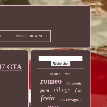
EL
PAYS D'ORIGINE
147 GTA
rear
spider
romeo
bluetooth
alliage
fiat
gtam
frein
sportwagon
roue